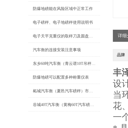
防爆地磅能在风险区域中正常工作
电子磅秤、电子地磅秤使用说明书
详细
电子天平克重仪的取样刀及圆盘取样器的操作使用说明
汽车衡的连接安装注意事项
品牌
东乡60吨汽车衡（青云谱10T吊秤（泰和电子轮椅秤）浔阳30吨地磅维修
丰
防爆地磅可以配置多种称重仪表
设
柘城汽车衡（夏邑汽车磅秤）市中便携式汽车磅维修
当
花
谷城40T汽车衡（黄梅60T汽车磅）孝南5T地磅）鹤峰隔爆电子地磅维修
一