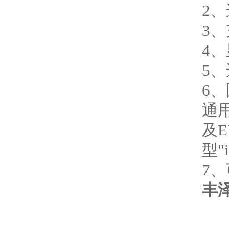
2、
3、
4、
5、
6、
通
及E
型"
7
丰