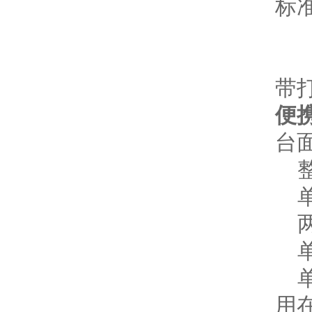
标
2
3
带
便
台面
整
单片
两
单
单轴
用