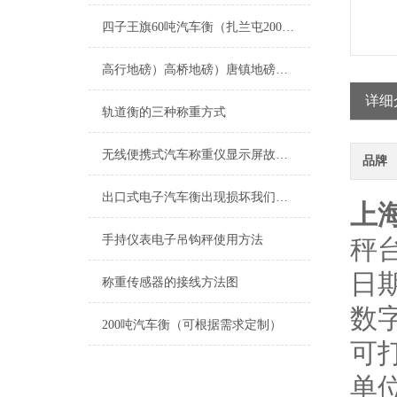
四子王旗60吨汽车衡（扎兰屯200吨吊秤）依兰120吨地磅维修
高行地磅）高桥地磅）唐镇地磅维修
详细
轨道衡的三种称重方式
无线便携式汽车称重仪显示屏故障解决方法
品牌
出口式电子汽车衡出现损坏我们自己应该怎样处理呢？
上
手持仪表电子吊钩秤使用方法
秤
日
称重传感器的接线方法图
数
200吨汽车衡（可根据需求定制）
可
单