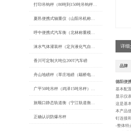
打印吊钩秤（80吨到150吨吊钩秤）打印方法
夏邑便携式轴重仪（山阳吊机称）卫辉AAE电子吊秤）民权5T吊秤维修
呼中便携式汽车衡（北林称重模块）电子隔爆钢瓶称）肇东地磅维修
详细
涞水气体灌装秤（定兴液化气自动灌装秤）阜平液化气灌装秤维修
香川可定制大吨位200T汽车磅
品牌
舟山地磅秤（莘庄地磅（颛桥电子汽车衡维修
德阳便携
广平50吨吊秤（鸡泽15吨吊秤）馆陶100吨吊秤维修
基本配
显示仪表
旅顺口静态轨道衡（宁江轨道衡器）吉林防爆称重模块）岫岩称重控制模块维修
这是基
本产品
正确认识防爆吊秤
钉连接和
-整体特