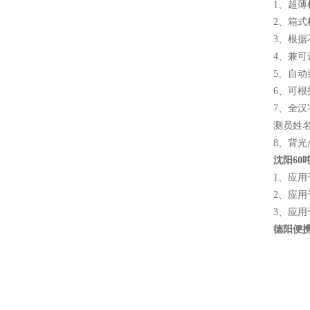
1、超
2、箱
3、根
4、兼
5、自
6、可根
7、全
测员姓
8、背
沈阳60
1、应
2、应
3、应
德阳便携