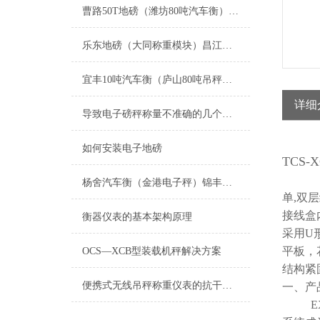
曹路50T地磅（潍坊80吨汽车衡）江桥轨道衡）张堰120T吊秤维修
乐东地磅（大同称重模块）昌江称重模块）白沙便携式汽车衡维修
宜丰10吨汽车衡（庐山80吨吊秤（吉安便携式地磅秤）横峰30T地磅维修
详细
导致电子磅秤称量不准确的几个原因
如何安装电子地磅
TCS-X
杨舍汽车衡（金港电子秤）锦丰防爆秤）南湖便携式地磅维修
单
,
双层
接线盒
衡器仪表的基本架构原理
采用
U
平板，
OCS—XCB型装载机秤解决方案
结构紧
便携式无线吊秤称重仪表的抗干扰设计
一、产
E