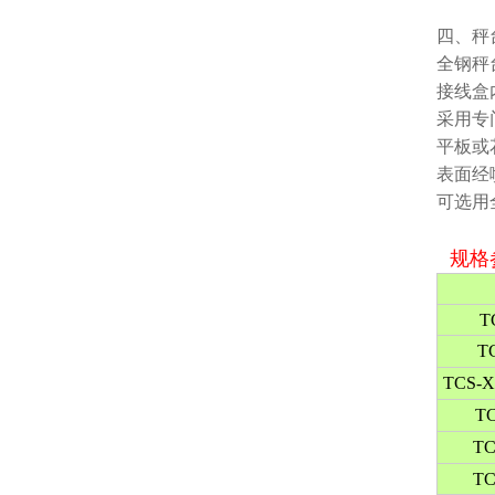
四、秤
全钢秤
接线盒
采用专
平板或
表面经
可选用
规格
T
T
TCS-
TC
TC
TC