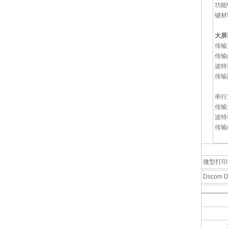
功能
键材
大屏
传输方
传输
波特
传输
串行
传输方
波特率：
传输
8
微型打印
Dscom