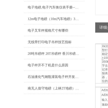
电子地磅,电子汽车衡仪表手册--安装联接
12m电子地磅（10m汽车地磅）3X20米汽车磅维修
详细
电子叉车秤规格尺寸有哪些
无线带打印电子吊秤技艺指标
Xk
型打
20吨吊磅秤 20T吊磅秤 香川吊磅秤,30吨吊磅秤 30T吊磅秤，香川吊磅秤*
稳定
+
1
35
电子秤开不了机是什么原因
字去
记录
报表
石油液化气钢瓶灌装电子秤开发及应用
器，
位的
南无人值守地磅（上林2T地磅）阳120吨吊秤）闸称重自动汽车衡维修
A/D
A/D
输入灵
激励