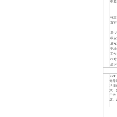
电源电
DC
充
称重范
置零
置
零位
零点温
量程
非线性
工作温
相对
显示
Xk
无需
功能
式：
干扰
坏。