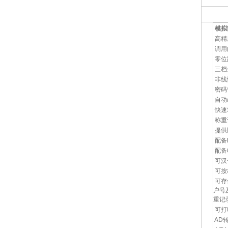
模拟
高精度
调用
零位
三档
非线
密码
自动
快速
称重
提供
配备R
配备
可汉
可按
可存
户号
重记
可打
AD