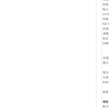
转换
输入
zui
转换速
A/D
非线性
满量
标定
供桥
可
或1
传感
显示
3
显示
分度值：
时钟
时/
精度：
键盘
数字