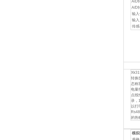
A/D
A/D
输入
输入灵
传感器
Xk3
转换
态称
电量
点线
录，
以打印
Rs
的热
模拟
准确度