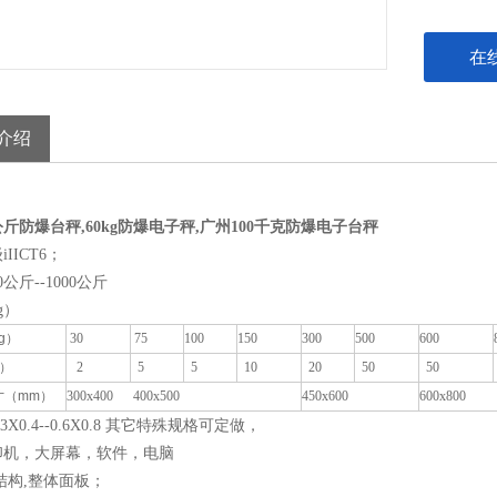
在
介绍
公斤防爆台秤,60kg防爆电子秤,广州100千克防爆电子台秤
IICT6；
公斤--1000公斤
g）
g
）
30
75
100
150
300
500
600
）
2
5
5
10
20
50
50
寸（
mm
）
300x400 400x500
450x600
600x800
3X0.4--0.6X0.8 其它特殊规格可定做，
印机，大屏幕，软件，电脑
结构,整体面板；