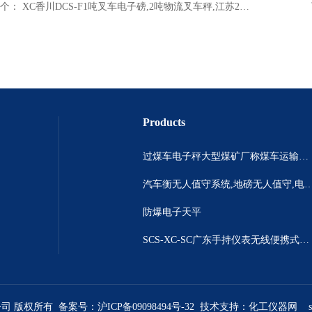
个：
XC香川DCS-F1吨叉车电子磅,2吨物流叉车秤,江苏2吨液压秤*
Products
过煤车电子秤大型煤矿厂称煤车运输过120吨汽车过磅称~山西晋城市150吨卡车过磅称.内蒙古重型100吨货车过磅称
汽车衡无人值守系统,地磅无人值守,电子地磅无人
防爆电子天平
SCS-XC-SC广东手持仪表无线便携式汽车衡 *便携式称重仪
公司 版权所有 备案号：
沪ICP备09098494号-32
技术支持：
化工仪器网