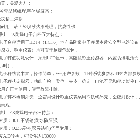
内置，美观大方；
冷弯型钢组焊,秤体强度高；
花纹精工焊接；
固耐用，表面经喷砂烤漆处理，抗腐性强
XC香川-EX防爆电子台秤五大特点：
电子台秤适用于IIBT4（IICT6）本产品防爆电子秤属本质安全型电
传感器、称重仪表）均可置于易爆危险区。
电子秤低功耗设计，采用LCD显示，高阻抗称重传感器，内置防爆电池盒，
0小时）。
电子秤功能丰富，操作简单，9种用户参数、11钟系统参数和48钟内部
爆电子秤状态指示，功能自检、零位、去皮、稳定、电池不足和秤功能停止
示用户正常使用，便于故障排除。
爆电子秤不锈钢外壳，全密封设计称重仪表采用不锈钢外壳，全密封设计，具
颖美观。
XC香川-EX防爆电子台秤特点：
材质：304#不锈钢(防水防腐强)；
材质：Q235碳钢(双层结构)坚固耐用；
A/D转换，可读性达1/30000