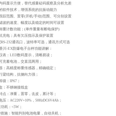
用内码显示方便，替代感量砝码观察及分析允差
殊的软件技术，增强系统的抗振动能力
跟踪范围、置零(开机/手动)范围、可分别设置
字滤波的速度、幅度以及稳定的时间可设置
称重计数功能；(单件重量有断电保护)
随机充电；具有欠压指示及保护装置
配RS-232通讯口，波特率可选，通讯方式可选
XC香川-EX防爆电子台秤功能讲解：
仪表：LED数码显示，清晰易读；
置可充蓄电池，交直流两用；
感器：高精度称重传感器，精确稳定；
平行梁结构，抗侧向力强；
等级：IP67；
线盒：不锈钢接线盒
要特点：净重，置零，去皮，累计等；
压：AC220V+10%，50HzDC6V4Ah；
表功耗：<5W；
保护措施：智能判别电池电量，自动关机；