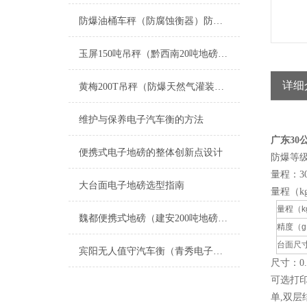
防爆油桶车秤（防腐蚀衡器）防腐蚀吊秤维修
玉屏150吨吊秤（黔西南20吨地磅（罗甸200吨汽车衡）德江轨道称维修
详细
黄梅200T吊秤（防爆天然气灌装电子称）掇刀80T汽车衡维修
维护与保养电子汽车衡的方法
广东30
便携式电子地磅的整体创新点设计
防爆等级i
量程：30
大台面电子地磅选型指南
量程（k
量程（
k
魏都便携式地磅（建安200吨地磅）新华汽车地磅维修
精度（
g
台面尺
宾阳无人值守汽车衡（青秀电子地磅）平乐电子汽车衡维修
尺寸：0.
可选打
单,双层