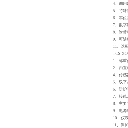
4、调
5、特
6、零位
7、数
8、附带
9、可
11、选
TCS-
1、称重
2、内
4、传
5、双
6、防护
7、接
8、主
9、电源电
10、仪
11、