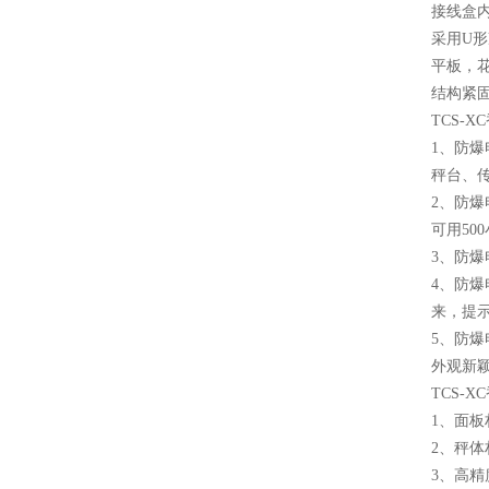
接线盒
采用U形
平板，
结构紧
TCS-
1、防爆
秤台、
2、防爆
可用50
3、防爆
4、防
来，提
5、防
外观新
TCS-
1、面板
2、秤体
3、高精度