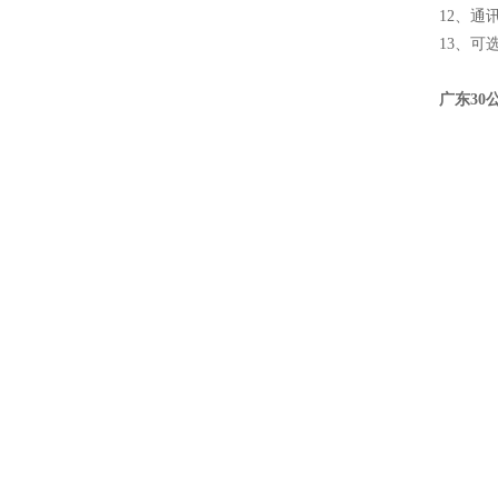
12、通
13、可
广东30