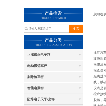
产品搜索
您现在
PRODUCT SEARCH
产品分类
PRODUCT CLASSIFICATION
徐汇汽车
上海耀华电子秤
故障现
检修流
电动搬运车秤
检查信
距离过
剔除检重秤
线，以
智能电脑秤
仪表是
检查接
防爆电子天平/桌秤
脱落，
致内部