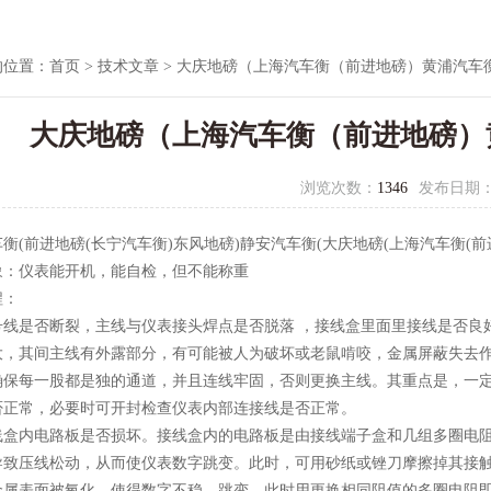
的位置：
首页
>
技术文章
> 大庆地磅（上海汽车衡（前进地磅）黄浦汽车
大庆地磅（上海汽车衡（前进地磅）
浏览次数：
1346
发布日期
衡(前进地磅(长宁汽车衡)东风地磅)静安汽车衡(大庆地磅(上海汽车衡(
象：仪表能开机，能自检，但不能称重
程：
号线是否断裂，主线与仪表接头焊点是否脱落 ，接线盒里面里接线是否良
大，其间主线有外露部分，有可能被人为破坏或老鼠啃咬，金属屏蔽失去
确保每一股都是独的通道，并且连线牢固，否则更换主线。其重点是，一
否正常，必要时可开封检查仪表内部连接线是否正常。
线盒内电路板是否损坏。接线盒内的电路板是由接线端子盒和几组多圈电
导致压线松动，从而使仪表数字跳变。此时，可用砂纸或锉刀摩擦掉其接
金属表面被氧化，使得数字不稳、跳变，此时用更换相同阻值的多圈电阻