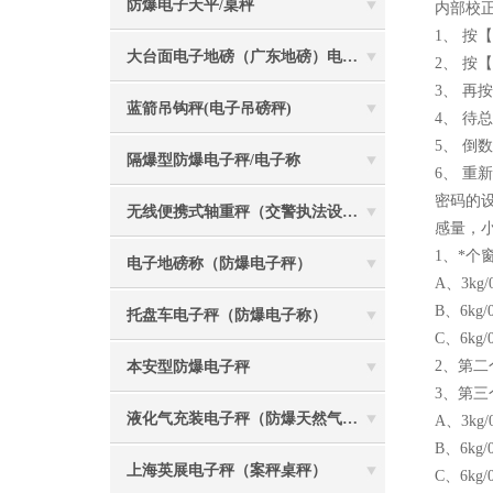
防爆电子天平/桌秤
内部校
1、 按
大台面电子地磅（广东地磅）电子汽车衡
2、 按
3、 再
蓝箭吊钩秤(电子吊磅秤)
4、 待
5、 倒
隔爆型防爆电子秤/电子称
6、 重
密码的
无线便携式轴重秤（交警执法设备）
感量，小数
1、*个
电子地磅称（防爆电子秤）
A、3kg
B、6kg
托盘车电子秤（防爆电子称）
C、6kg
2、第二
本安型防爆电子秤
3、第三
液化气充装电子秤（防爆天然气灌装称）
A、3k
B、6k
上海英展电子秤（案秤桌秤）
C、6k