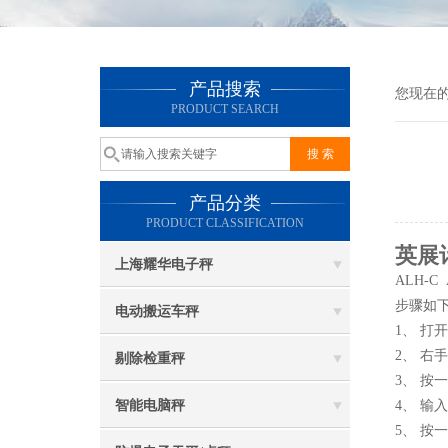
产品搜索
您现在
PRODUCT SEARCH
产品分类
PRODUCT CLASSIFICATION
英展
上海耀华电子秤
ALH-C
步骤如
电动搬运车秤
1、 打
2、 右
剔除检重秤
3、 按
智能电脑秤
4、 输
5、 按