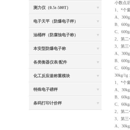
小数点后两
测力仪（0.5t-500T）
1、*个
A、300
电子天平（防爆电子秤）
B、600
C、600
油桶秤（防腐蚀电子称）
2、第二
3、第三
本安型防爆电子称
A、30
B、60
各类衡器仪表/配件
C、60
30kg/1g
化工反应釜称重模块
1、*个
特殊电子磅秤
A、30k
B、60k
条码打印计价秤
C、60k
2、第二
3、第三
A、30