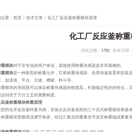
的位置：
首页
>
技术文章
> 化工厂反应釜称重模块原理
化工厂反应釜称重
浏览次数：
1792
发布日期
称重模块
对于非专业的用户来说，直接使用称重传感器是非常困难的。
称重模块
是一种新型的称重元件，它将称重传感器、负荷传递装置和安装
接，如滚道、平台、立罐、槽罐、料斗等。
称重模块的系统既可以保证称重传感器的精度高，长期稳定性好的特点，
能达到优于万分之五的测重精度。
反应釜称重模块称重原理
典型的化学反应釜秤量为例，安装在反应釜底部的三个压式称重模块将釜
各称重模块受载情况调节角差，经过汇集后的重量信号送至称重端或重量
应釜称重模块
范围：1T 2T 3T 5T 10T 15T 20T 30T 40T 50T