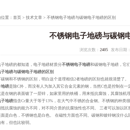
的位置：
首页
>
技术文章
> 不锈钢电子地磅与碳钢电子地磅的区别
不锈钢电子地磅与碳钢
浏览次数：
2405
发布日期
电子地磅的都知道，电子地磅材质分
不锈钢电子地磅
和碳钢电子地磅，它
电子地磅与碳钢电子地磅的区别
下碳钢和不锈钢的区别，明白这个道理相信2者地磅的区别也就很清楚了。
子地磅
是除C外，而没有人为加入其它合金元素的钢，当然C也是控制在一
就是在钢的表面镀了一层锌，如家里用的铁桶，用来抵抗腐蚀，其腐蚀机
电子地磅
指含Cr量大于等于13%，在大气中不锈的合金钢。不锈钢的种
钢抵抗腐蚀的能力不同，对不同介质的抗腐蚀性也不同。 三者可以加以区
表面是白色，不锈钢也是白色。 在磁性方面也不同。碳钢和镀锌钢没什么
的有，但也比较弱。