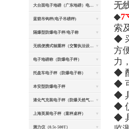
无
大台面电子地磅（广东地磅）电子汽车衡
◆
7
蓝箭吊钩秤(电子吊磅秤)
索
隔爆型防爆电子秤/电子称
◆
无线便携式轴重秤（交警执法设备）
方
力
电子地磅称（防爆电子秤）
◆
托盘车电子秤（防爆电子称）
◆
本安型防爆电子秤
◆
液化气充装电子秤（防爆天然气灌装称）
◆
上海英展电子秤（案秤桌秤）
◆
监
测力仪（0.5t-500T）