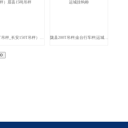
岐山10T吊秤_长安150T吊秤）眉县15吨吊秤
陇县200T吊秤|金台行车秤|运城挂钩称