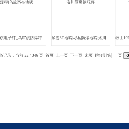
准格尔旗电子秤_乌审旗防爆秤|乌兰察布地磅
麟游3T地磅|彬县防爆地磅|洛川隔爆钢瓶秤
 条记录，当前 22 / 346 页
首页
上一页
下一页
末页
跳转到第
页