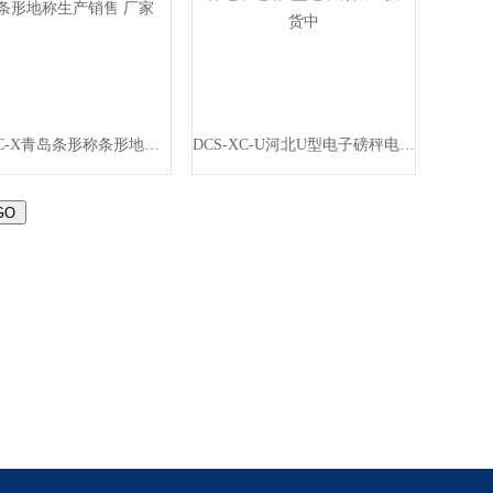
DCS-XC-X青岛条形称条形地称条形地称生产销售 厂家
DCS-XC-U河北U型电子磅秤电子地磅u型电子称大量供货中