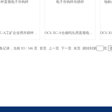
OCS-XC-A工矿企业用吊磅秤直视电子吊钩秤
OCS-XC-A仓储码头用直视电子吊钩秤吊磅秤
 条记录，当前 83 / 346 页
首页
上一页
下一页
末页
跳转到第
页